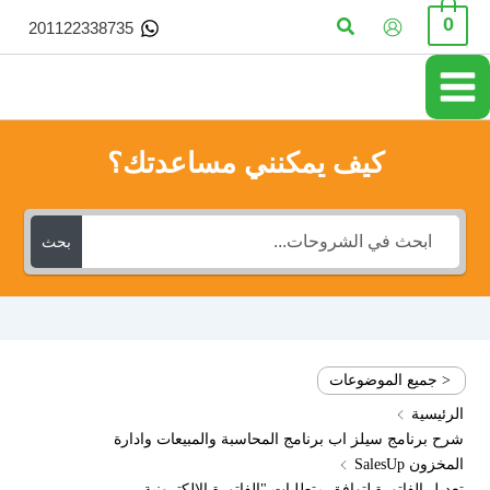
خطي
البحث
0
201122338735
لى
لمحتوى
كيف يمكنني مساعدتك؟
بحث
< جميع الموضوعات
الرئيسية
شرح برنامج سيلز اب برنامج المحاسبة والمبيعات وادارة
المخزون SalesUp
تعديل الفاتورة لتوافق متطلبات "الفاتورة الإلكترونية -