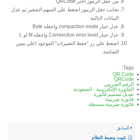
من حقل الرموز اختر QRCode
بجانب حقل الرموز اضغط علي السهم الصغير ثم عدل
البيانات التالية:
عدل خيار compaction mode واجعله Byte
عدل خيار Correection error level واجعله M او L
اضغط علي زر “حفظ التغييرات” الموجود اعلي يمين
الشاشة.
Tags:
QR Code
QRCode
الرقم الضريبي
الفاتورة الإلكترونية - السعودية
تعديل تصميم فاتورة
فاتورة ضريبية
فاتورة ضريبية مبسطة
السابق
تثبيت وضبط النظام