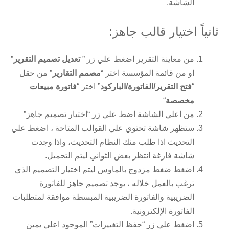
الشاشة.
ثانياً اختيار قالب جاهز:
من معاينة التقرير اضغط علي زر ”
تعديل تصميم التقرير
”
او من قائمة المؤسسة اختر “
مصمم التقارير
” من حقل
“
فتح التقرير/الفاتورة/الباركود
” اختر “
فاتورة مبيعات
مخصصة
“
من اعلي الشاشة اضط علي زر “اختيار تصميم جاهز”
ستظهر شاشة تحتوي علي القوالب المتاحة ، اضغط علي
التحديث اذا طلب منك النظام التحديث، واذا وجدت
شاشة فارغة انتظر بعض الثواني ليتم التحميل.
اضغط ضغط مزدوج بالماوس ليتم اختيار التصميم الذي
ترغب بالعمل خلاله ، يوجد تصميم جاهز للفاتورة
الضريبية والفاتورة الضريبية المبسطة موافقة لمتطلبات
الفاتورة الإلكترونية.
اضغط علي زر “حفظ التغييرات” الموجود اعلي يمين