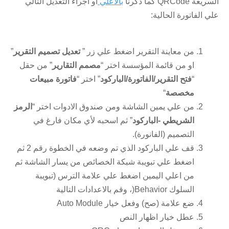
السريعة QRCode كما ذكرنا
بالأعلي
او اجراء التعديل التالي
علي الفاتورة الحالية:
من معاينة التقرير اضغط علي زر ”
تعديل تصميم التقرير
”
او من قائمة المؤسسة اختر “
مصمم التقارير
” من حقل
“
فتح التقرير/الفاتورة/الباركود
” اختر “
فاتورة مبيعات
مخصصة
“
من علي يمين الشاشة ومن صندوق الادوات اختر “
الرمز
الشريطي -الباركود
” ثم اسحبه لأي مكان فارغ في
التصميم (الفانورة).
قف علي الباركود الذي تم وضعه في الخطوة رقم 2 ثم
اضغط علي تبويبة شبكة الخصائص من يسار الشاشة ثم
من اعلي اليمين اضغط علي علامة الترس (تبويبة
السلوك Behavior(، وقم بالاعدادات التالية
ضع علامة (صح) وفعل خيار Auto Module
عطل خيار اظهار النص