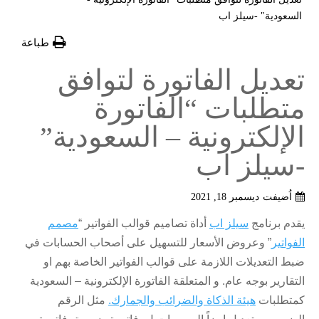
السعودية" -سيلز اب
طباعة
تعديل الفاتورة لتوافق
متطلبات “الفاتورة
الإلكترونية – السعودية”
-سيلز اب
اُضيفت
ديسمبر 18, 2021
يقدم برنامج
سيلز اب
أداة تصاميم قوالب الفواتير “
مصمم
الفواتير
” وعروض الأسعار للتسهيل على أصحاب الحسابات في
ضبط التعديلات اللازمة على قوالب الفواتير الخاصة بهم او
التقارير بوجه عام. و المتعلقة الفاتورة الإلكترونية – السعودية
كمتطلبات
هيئة الذكاة والضرائب والجمارك.
مثل الرقم