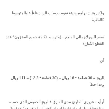
ولكن هناك برامج سيئة تقوم بحساب الربح بناءاً عليالمتوسط
كالتالي:
سعر البيع لإجمالي القطع – (متوسط تكلفة جميع المخزون* عدد
القطع المُباع)
أي
الربح = 30 قطعة * 16 ريال – (30 قطعة * 12.3) = 111 ريال
وهذا خطأ
أرأيت عزيزي القارئ مدي الفارق فالربح الحقيقي الذي حسبه
برنامجنا (سيلز اب او فارما اب او تاتش اب او غيرهم) هو 160