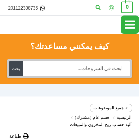
خطي
البحث
0
201122338735
لى
لمحتوى
كيف يمكنني مساعدتك؟
بحث
< جميع الموضوعات
الرئيسية
قسم عام (مشترك)
آلية حساب ربح المخزون والمبيعات
طباعة