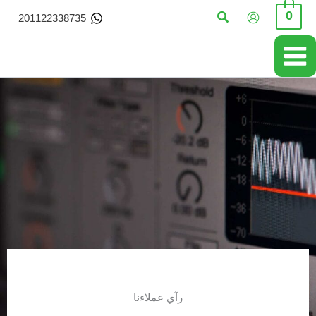
خطي
البحث
0
201122338735
لى
لمحتوى
رآي عملاءنا