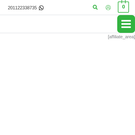
خطي
البحث
0
201122338735
لى
لمحتوى
[affiliate_area]