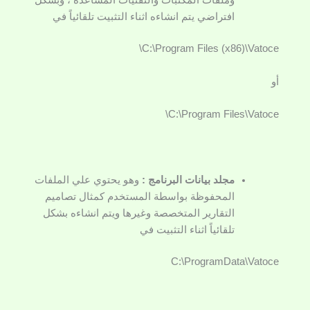
وملفات المكتبات والتقنيات المساعدة ، وبشكل
افتراضي يتم انشاءه اثناء التثبيت تلقائياً في
C:\Program Files (x86)\Vatoce\
أو
C:\Program Files\Vatoce\
مجلد بيانات البرنامج :
وهو يحتوي علي الملفات
المحفوظة بواسطة المستخدم كمثال تصاميم
التقارير المتخصصة وغيرها ويتم انشاءه بشكل
تلقائياً اثناء التثبيت في
C:\ProgramData\Vatoce