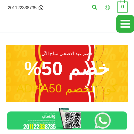
خطي
البحث
0
201122338735
لى
لمحتوى
خصم عيد الاضحى متاح الآن
خصم 50%
كود الخصم ADHA50