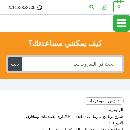
خطي
البحث
0
201122338735
لى
لمحتوى
كيف يمكنني مساعدتك؟
بحث
< جميع الموضوعات
الرئيسية
شرح برنامج فارما اب PharmaUp لادارة الصيدليات ومخازن
الادوية
انشاء قيد دفع ، مدفوعات العملاء والموردين للمؤسسة