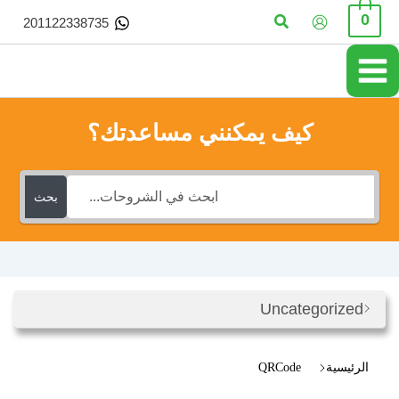
خطي
البحث
0
201122338735
لى
لمحتوى
كيف يمكنني مساعدتك؟
بحث
Uncategorized
الرئيسية
QRCode