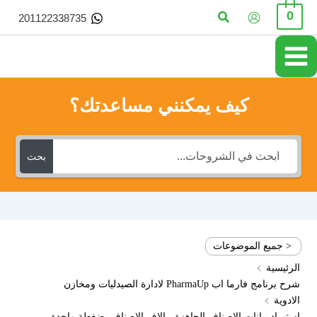
خطي
البحث
0
201122338735
لى
لمحتوى
كيف يمكنني مساعدتك؟
بحث
< جميع الموضوعات
الرئيسية
شرح برنامج فارما اب PharmaUp لادارة الصيدليات ومخازن
الادوية
استيراد بيانات الاصناف الجاهزة - الاف الاصناف بضغطة واحدة