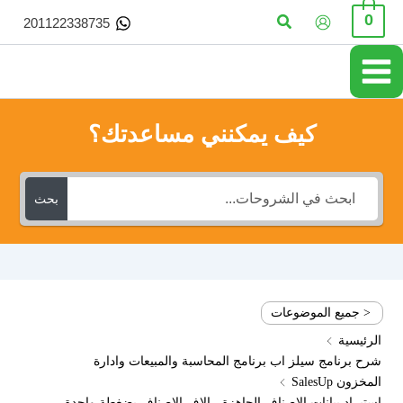
خطي
البحث
0
201122338735
لى
لمحتوى
كيف يمكنني مساعدتك؟
بحث
< جميع الموضوعات
الرئيسية
شرح برنامج سيلز اب برنامج المحاسبة والمبيعات وادارة
المخزون SalesUp
استيراد بيانات الاصناف الجاهزة - الاف الاصناف بضغطة واحدة