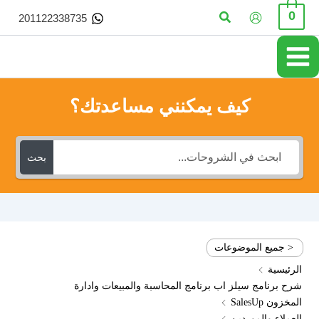
خطي
البحث
0
201122338735
لى
لمحتوى
كيف يمكنني مساعدتك؟
بحث
< جميع الموضوعات
الرئيسية
شرح برنامج سيلز اب برنامج المحاسبة والمبيعات وادارة
المخزون SalesUp
العملاء والموردين