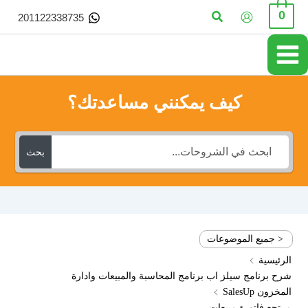
خطي
البحث
0
201122338735
لى
لمحتوى
كيف يمكنني مساعدتك؟
بحث
< جميع الموضوعات
الرئيسية
شرح برنامج سيلز اب برنامج المحاسبة والمبيعات وادارة
المخزون SalesUp
مرتجع فاتورة مبيعات