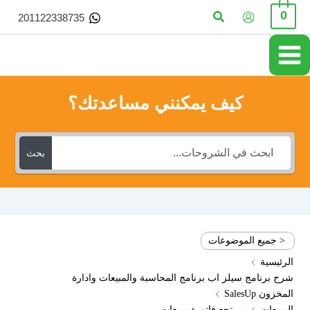
خطي
البحث
0
201122338735
لى
لمحتوى
كيف يمكنني مساعدتك؟
بحث
< جميع الموضوعات
الرئيسية
شرح برنامج سيلز اب برنامج المحاسبة والمبيعات وادارة
المخزون SalesUp
المبيعات
مرتجع فاتورة مبيعات