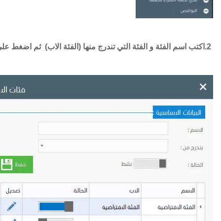
2.اكتب اسم الفئة و الفئة التي تندرج منها (الفئة الاب) ثم اضغط علي زر”حفظ”