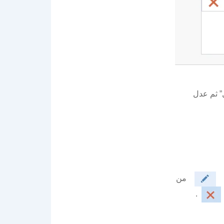
ل” ثم عدل
يل
من
.