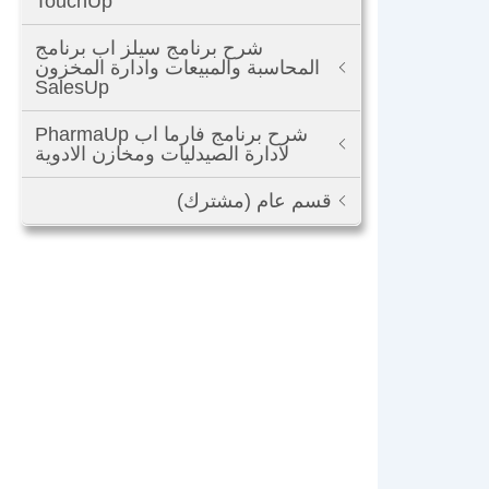
TouchUp
شرح برنامج سيلز اب برنامج
المحاسبة والمبيعات وادارة المخزون
SalesUp
شرح برنامج فارما اب PharmaUp
لادارة الصيدليات ومخازن الادوية
قسم عام (مشترك)