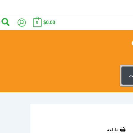
الب
$0.00
0
ث
طباعة