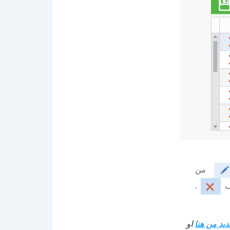
من
ذف
.
ديد من هنا
او