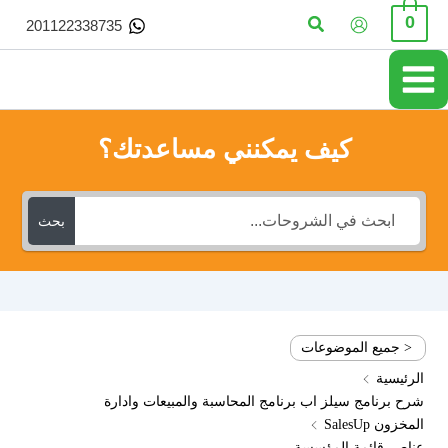
خطي
البحث
0
201122338735
لى
لمحتوى
كيف يمكنني مساعدتك؟
بحث
< جميع الموضوعات
الرئيسية
شرح برنامج سيلز اب برنامج المحاسبة والمبيعات وادارة
المخزون SalesUp
عناصر قائمة المؤسسة