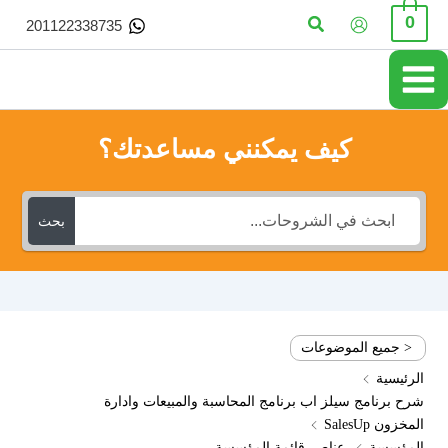
خطي
البحث
0
201122338735
لى
لمحتوى
كيف يمكنني مساعدتك؟
بحث
< جميع الموضوعات
الرئيسية
شرح برنامج سيلز اب برنامج المحاسبة والمبيعات وادارة
المخزون SalesUp
المؤسسة
عناصر قائمة المؤسسة