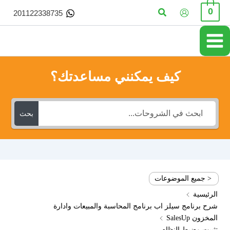
خطي
البحث
0
201122338735
لى
لمحتوى
كيف يمكنني مساعدتك؟
بحث
< جميع الموضوعات
الرئيسية
شرح برنامج سيلز اب برنامج المحاسبة والمبيعات وادارة
المخزون SalesUp
تثبيت وضبط النظام