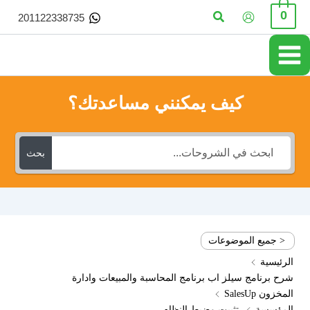
خطي
البحث
0
201122338735
لى
لمحتوى
كيف يمكنني مساعدتك؟
بحث
< جميع الموضوعات
الرئيسية
شرح برنامج سيلز اب برنامج المحاسبة والمبيعات وادارة
المخزون SalesUp
المؤسسة
تثبيت وضبط النظام