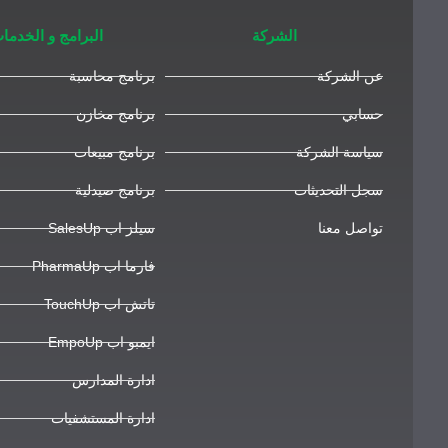
الشركة
البرامج و الخدما
عن الشركة
برنامج محاسبة
حسابي
برنامج مخازن
سياسة الشركة
برنامج مبيعات
سجل التحديثات
برنامج صيدلية
تواصل معنا
سيلز اب SalesUp
فارما اب PharmaUp
تاتش اب TouchUp
ايمبو اب EmpoUp
ادارة المدارس
ادارة المستشفيات