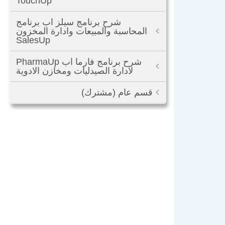
TouchUp
شرح برنامج سيلز اب برنامج
المحاسبة والمبيعات وادارة المخزون
SalesUp
شرح برنامج فارما اب PharmaUp
لادارة الصيدليات ومخازن الادوية
قسم عام (مشترك)