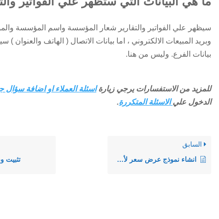
ما هي البيانات التي ستظهر علي الفواتير والت
سيظهر علي الفواتير والتقارير شعار المؤسسة واسم المؤسسة والموق
وبريد المبيعات الالكتروني ، اما بيانات الاتصال ( الهاتف والعنوان ) س
بيانات الفرع. وليس من هنا.
للمزيد من الاستفسارات يرجي زيارة
اسئلة العملاء او اضافة سؤال ج
الدخول علي
الاسئلة المتكررة
.
السابق
انشاء نموذج عرض سعر لأصغر وحدة او لجميع وحدات الصنف
تثبيت و