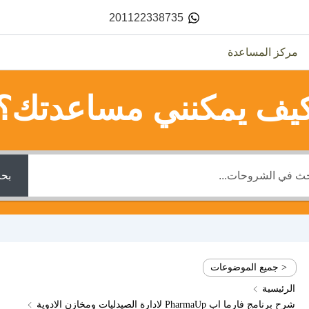
201122338735
مركز المساعدة
يف يمكنني مساعدتك؟
بح
< جميع الموضوعات
الرئيسية
شرح برنامج فارما اب PharmaUp لادارة الصيدليات ومخازن الادوية