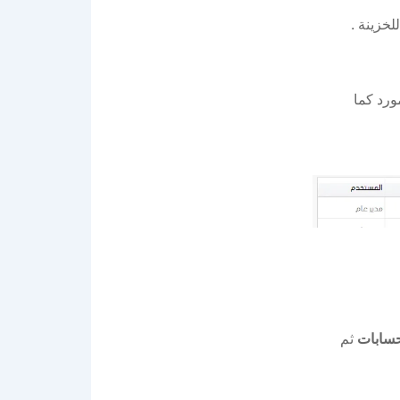
خزينة .
ورد كما
حسابات
ثم