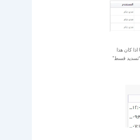
اذا كان هذا
“تسديد قسط”