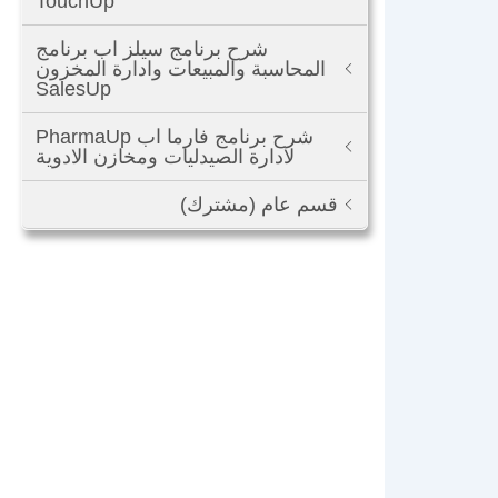
TouchUp
شرح برنامج سيلز اب برنامج
المحاسبة والمبيعات وادارة المخزون
SalesUp
شرح برنامج فارما اب PharmaUp
لادارة الصيدليات ومخازن الادوية
قسم عام (مشترك)