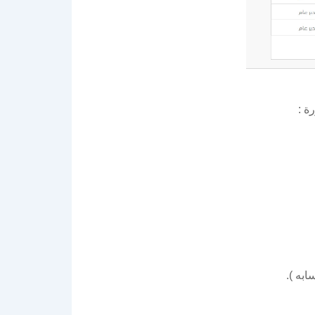
ة :
به ).