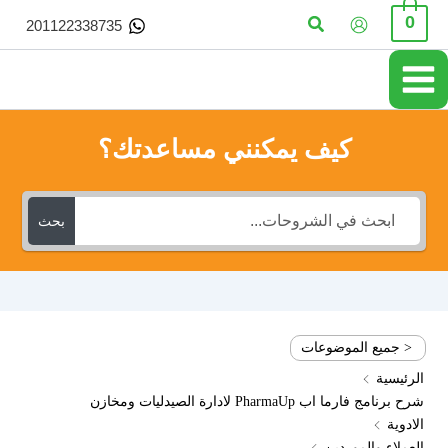
خطي
البحث
0
201122338735
لى
لمحتوى
كيف يمكنني مساعدتك؟
بحث
< جميع الموضوعات
الرئيسية
شرح برنامج فارما اب PharmaUp لادارة الصيدليات ومخازن
الادوية
العملاء والموردين