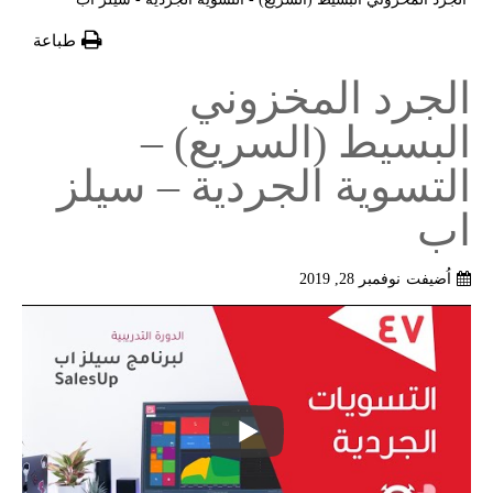
طباعة
الجرد المخزوني
البسيط (السريع) –
التسوية الجردية – سيلز
اب
اُضيفت
نوفمبر 28, 2019