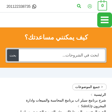
خطي
البحث
0
201122338735
لى
لمحتوى
كيف يمكنني مساعدتك؟
بحث
< جميع الموضوعات
الرئيسية
شرح برنامج سيلز اب برنامج المحاسبة والمبيعات وادارة
المخزون SalesUp
الجرد المخزوني البسيط (السريع) - التسوية الجردية - سيلز اب