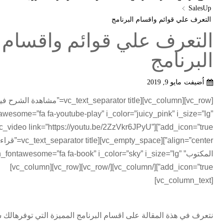
SalesUp
التعرف علي قوائم واقسام البرنامج
التعرف علي قوائم واقسام
البرنامج
اُضيفت
مايو 9, 2019
[vc_row][vc_column][vc_text_separator title=”مشاهدة ال
awesome=”fa fa-youtube-play” i_color=”juicy_pink” i_size=”lg”
dd_icon=”true”][vc_video link=”https://youtu.be/2ZzVkr6JPyU”
ty_space][vc_text_separator title
المكتوب” n_fontawesome=”fa fa-book” i_color=”sky” i_size=”lg
add_icon=”true”][/vc_column][/vc_row][vc_row][vc_column]
[vc_column_text]
نتعرف في هذة المقالة على اقسام البرنامج المميزة التي توفرهالك