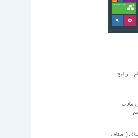
م البرنامج
 بيانات
مج.
ناف ( اصناف