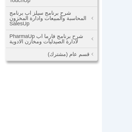
TouchUp
شرح برنامج سيلز اب برنامج
المحاسبة والمبيعات وادارة المخزون
SalesUp
شرح برنامج فارما اب PharmaUp
لادارة الصيدليات ومخازن الادوية
قسم عام (مشترك)