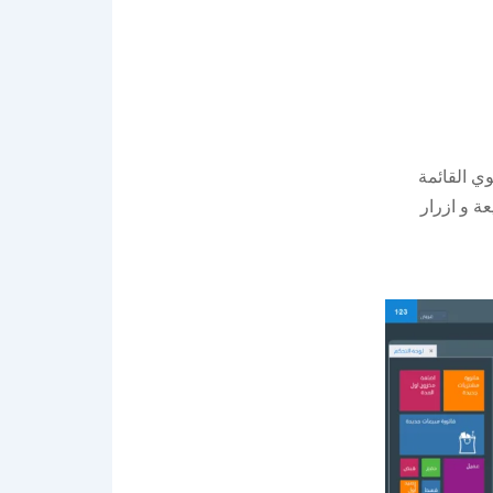
ي القائمة
ة و ازرار