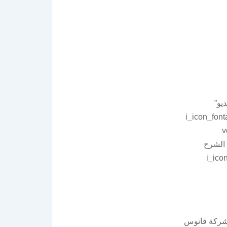
شرح فيديو”
i_icon_font
a
align=”center”][vc_emp=”قراء الشرح
i_ico”
 شركة فاتوس