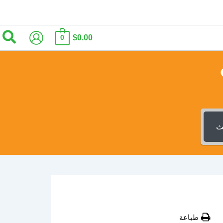
الب
$0.00
0
ث
طباعة