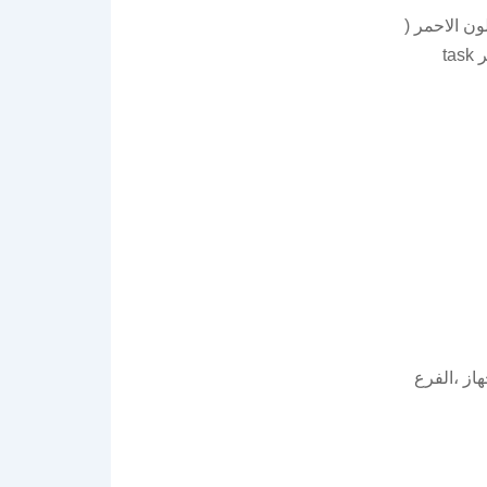
ون الاحمر (
يجب ان تقم بالخروج من هنا ولا تقم بإغلاق البرنامج من التاسك مانجر task
از ،الفرع