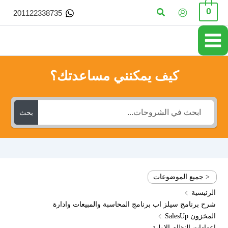
خطي
البحث
0
201122338735
لى
لمحتوى
كيف يمكنني مساعدتك؟
بحث
< جميع الموضوعات
الرئيسية
شرح برنامج سيلز اب برنامج المحاسبة والمبيعات وادارة
المخزون SalesUp
اعدادات النظام الاولية