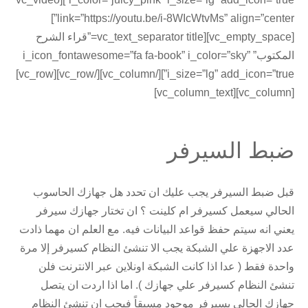
link=”https://youtu.be/i-8WIcWtvMs” align=”center”]
[vc_empty_space][vc_text_separator title=”قراء الشرح
المكتوب” i_icon_fontawesome=”fa fa-book” i_color=”sky”
i_size=”lg” add_icon=”true”][/vc_column][/vc_row][vc_row]
[vc_column][vc_column_text]
ضبط السيرفر
قبل ضبط السيرفر يجب عليك ان تحدد هل جهازك الحاسوب
الحالي سيعمل كسيرفر ام كلينت ؟ ان تختار جهازك سيرفر
يعني انه سيتم حفظ قواعد البيانات فيه. مع العلم ان مهما ذادت
عدد الاجهزة علي الشبكة يجب الا تنشئ النظام كسيرفر إلا مرة
واحدة فقط ( عدا اذا كانت الشبكة اونلاين عبر الانترنت فلن
تنشئ النظام كسيرفر علي جهازك ). اما اذا اردت ان يتصل
جهازك الحالي بسيرفر موجود مسبقاً فيجب ان تنشئ النظام