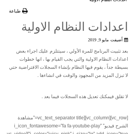
طباعة
اعدادات النظام الاولية
اُضيفت
مايو 9, 2019
بعد تثبيت البرنامج للمرة الأولي ، سيتتلزم عليك اجراء بعض
اعدادات النظام الاولية والتي يجب القيام بها ، انها خطوات
بسيطة جداً ، يقوم فيها النظام بإنشاء السجلات الافتراضية حتي
لا تبزل المزيد من المجهود والوقت في انشاءها .
لا تقلق فيمكنك تعديل هذه السجلات فيما بعد .
[vc_row][vc_column][vc_text_separator title=”مشاهدة
الشرح فيديو” i_icon_fontawesome=”fa fa-youtube-play”
i_color=”juicy_pink” i_size=”lg” add_icon=”true”][vc_video