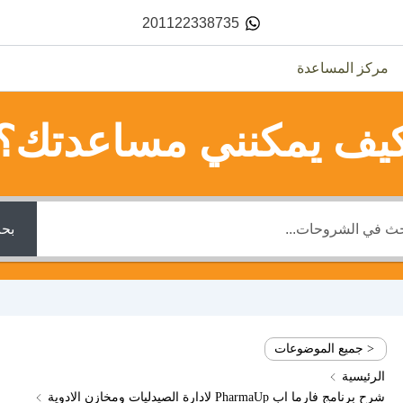
201122338735
مركز المساعدة
يف يمكنني مساعدتك؟
بح
< جميع الموضوعات
الرئيسية
شرح برنامج فارما اب PharmaUp لادارة الصيدليات ومخازن الادوية