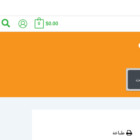
الب
$0.00
0
ث
طباعة