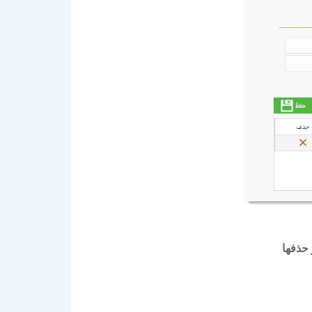
 حذفها