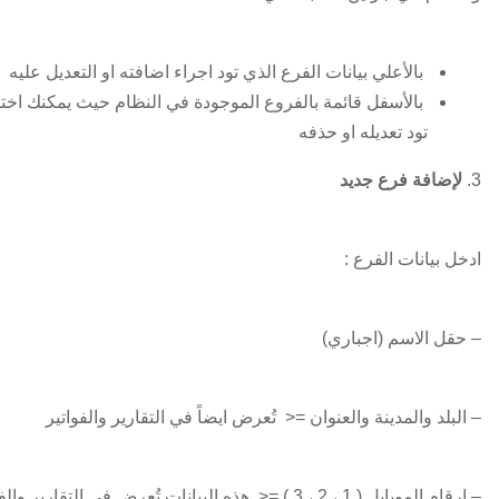
بالأعلي بيانات الفرع الذي تود اجراء اضافته او التعديل عليه
بالأسفل قائمة بالفروع الموجودة في النظام حيث يمكنك اختي
تود تعديله او حذفه
3.
لإضافة فرع جديد
ادخل بيانات الفرع :
– حقل الاسم (اجباري)
– البلد والمدينة والعنوان =< تُعرض ايضاً في التقارير والفواتير
– ارقام الموبايل ( 1 ، 2 ، 3 ) =< هذه البيانات تُعرض في التقارير والفواتير