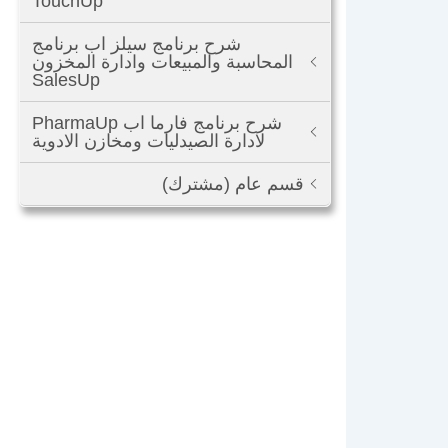
TouchUp
شرح برنامج سيلز اب برنامج
المحاسبة والمبيعات وادارة المخزون
SalesUp
شرح برنامج فارما اب PharmaUp
لادارة الصيدليات ومخازن الادوية
قسم عام (مشترك)