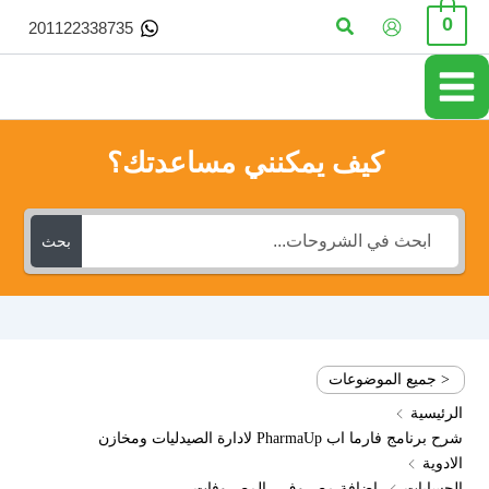
خطي
البحث
0
201122338735
لى
لمحتوى
كيف يمكنني مساعدتك؟
بحث
< جميع الموضوعات
الرئيسية
شرح برنامج فارما اب PharmaUp لادارة الصيدليات ومخازن
الادوية
الحسابات
اضافة مصروف - المصروفات