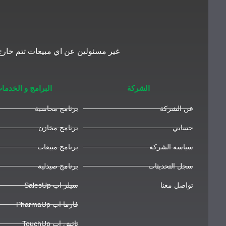
غير مسئولين عن اي مبيعات تتم خارج 
الشركة
البرامج و الخدما
عن الشركة
برنامج محاسبة
حسابي
برنامج مخازن
سياسة الشركة
برنامج مبيعات
سجل التحديثات
برنامج صيدلية
تواصل معنا
سيلز اب SalesUp
فارما اب PharmaUp
تاتش اب TouchUp