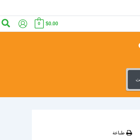
الب
$0.00
0
ث
طباعة