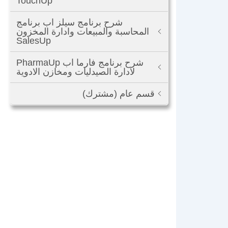
TouchUp
شرح برنامج سيلز اب برنامج
المحاسبة والمبيعات وادارة المخزون
SalesUp
شرح برنامج فارما اب PharmaUp
لادارة الصيدليات ومخازن الادوية
قسم عام (مشترك)