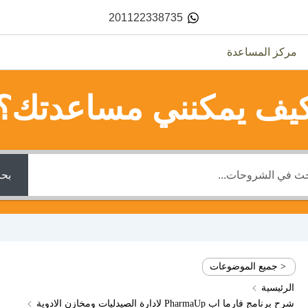
201122338735
مركز المساعدة
يف يمكنني مساعدتك؟
بح
< جميع الموضوعات
الرئيسية
شرح برنامج فارما اب PharmaUp لادارة الصيدليات ومخازن الادوية