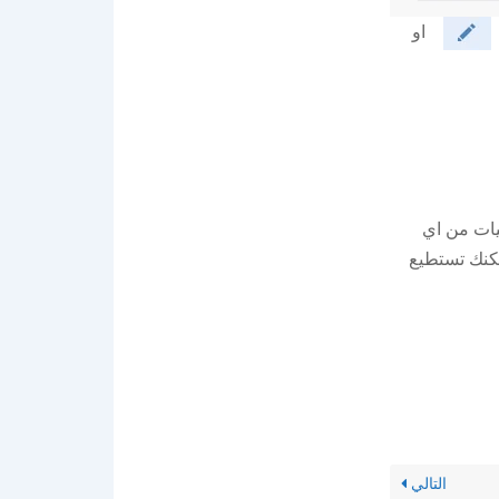
او
يات من اي
لكنك تستطيع
التالي