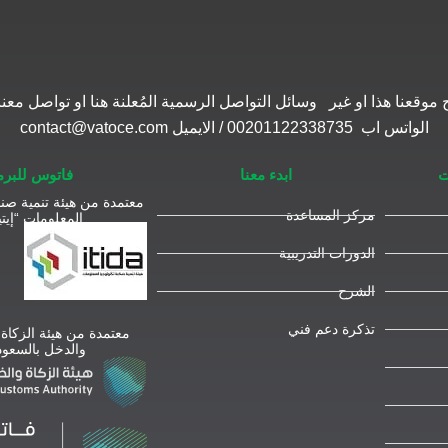
موقعنا هذا او غير وسائل التواصل الرسمية المُعلنة هنا او تواصل 
الواتس اب 00201122338735 / الايميل contact@vatoce.com
ت
ابدء معنا
فاتوس للبر
معتمدة من هيئة تنمية صنا
مركز المساعدة
المعلومات “إيتي
الدورات التدريبية
الشرح
تذكرة دعم فني
معتمدة من هيئة الزكاة
والدخل بالسعود