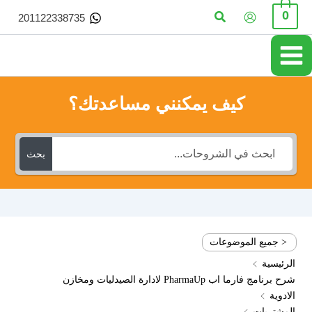
خطي
البحث
0
201122338735
لى
لمحتوى
كيف يمكنني مساعدتك؟
بحث
< جميع الموضوعات
الرئيسية
شرح برنامج فارما اب PharmaUp لادارة الصيدليات ومخازن
الادوية
المشتريات