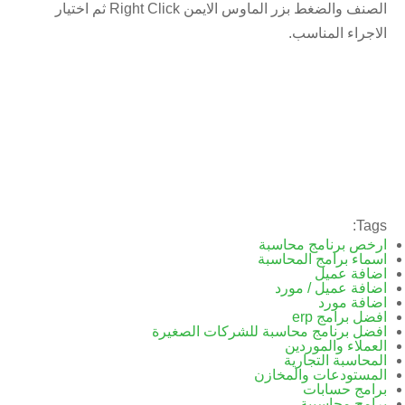
الصنف والضغط بزر الماوس الايمن Right Click ثم اختيار
الاجراء المناسب.
Tags:
ارخص برنامج محاسبة
اسماء برامج المحاسبة
اضافة عميل
اضافة عميل / مورد
اضافة مورد
افضل برامج erp
افضل برنامج محاسبة للشركات الصغيرة
العملاء والموردين
المحاسبة التجارية
المستودعات والمخازن
برامج حسابات
برامج محاسبية