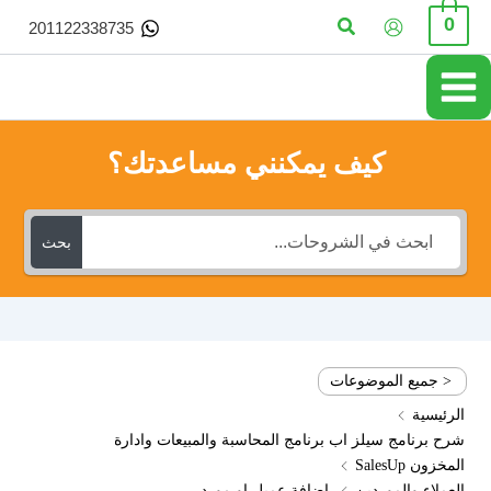
خطي
البحث
0
201122338735
لى
لمحتوى
كيف يمكنني مساعدتك؟
بحث
< جميع الموضوعات
الرئيسية
شرح برنامج سيلز اب برنامج المحاسبة والمبيعات وادارة
المخزون SalesUp
العملاء والموردين
اضافة عميل او مورد