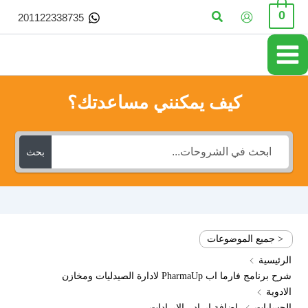
خطي
البحث
0
201122338735
لى
لمحتوى
كيف يمكنني مساعدتك؟
بحث
< جميع الموضوعات
الرئيسية
شرح برنامج فارما اب PharmaUp لادارة الصيدليات ومخازن
الادوية
الحسابات
اضافة ايراد - الايرادات