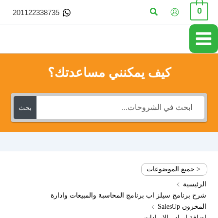
خطي
البحث
0
201122338735
لى
لمحتوى
كيف يمكنني مساعدتك؟
بحث
< جميع الموضوعات
الرئيسية
شرح برنامج سيلز اب برنامج المحاسبة والمبيعات وادارة
المخزون SalesUp
إضافة ايراد - الإيرادات