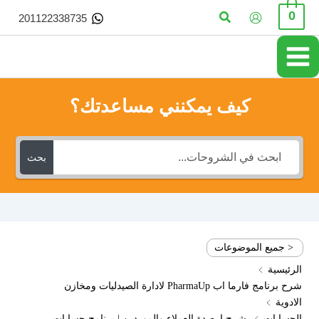
خطي
البحث
0
201122338735
لى
لمحتوى
كيف يمكنني مساعدتك؟
بحث
< جميع الموضوعات
الرئيسية
شرح برنامج فارما اب PharmaUp لادارة الصيدليات ومخازن
الادوية
الحسابات
شرح ارصدة العملاء والموردين | برنامج حسابات