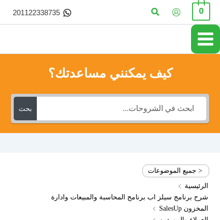
خطي
البحث
0
201122338735
لى
لمحتوى
كيف يمكنني مساعدتك؟
بحث
< جميع الموضوعات
الرئيسية
شرح برنامج سيلز اب برنامج المحاسبة والمبيعات وادارة
المخزون SalesUp
العملاء والموردين