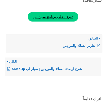
يسار الناف
ذة
تعرف علي برنامج سيلز اب
السابق
تقارير العملاء والموردين
التالي
شرح ارصدة العملاء والموردين | سيلز اب SalesUp
اترك تعليقاً