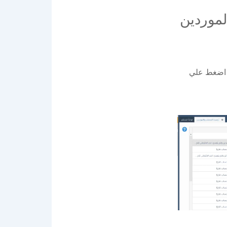
لموردين
ن اضغط علي