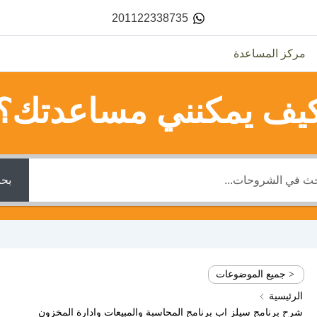
201122338735
مركز المساعدة
يف يمكنني مساعدتك؟
بح
< جميع الموضوعات
الرئيسية
شرح برنامج سيلز اب برنامج المحاسبة والمبيعات وادارة المخزون