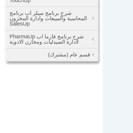
TouchUp
شرح برنامج سيلز اب برنامج
المحاسبة والمبيعات وادارة المخزون
SalesUp
شرح برنامج فارما اب PharmaUp
لادارة الصيدليات ومخازن الادوية
قسم عام (مشترك)