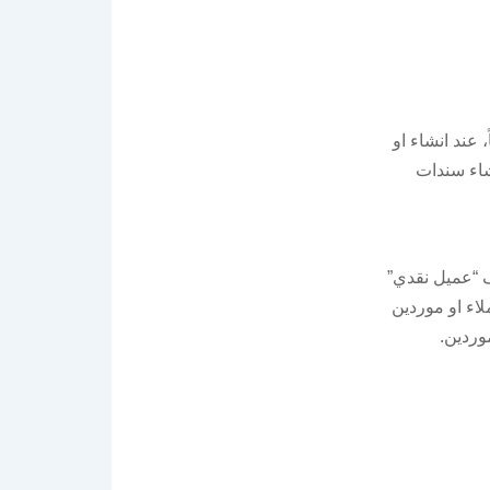
، عند انشاء او
شاء سندات
ف “عميل نقدي”
اء او موردين
وردين.