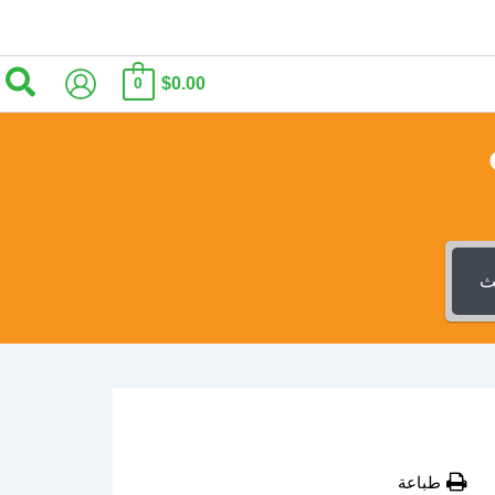
الب
$0.00
0
ث
طباعة