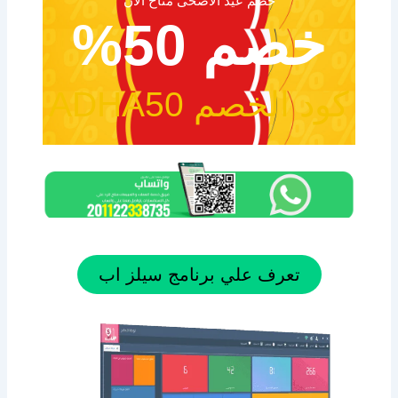
خصم عيد الاضحى متاح الآن
خصم 50%
كود الخصم ADHA50
تعرف علي برنامج سيلز اب