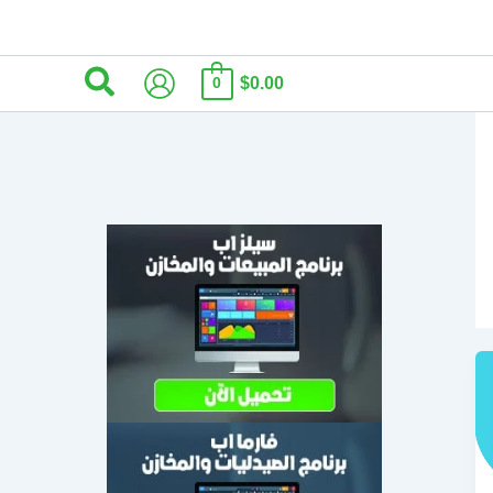
البحث
$0.00
0