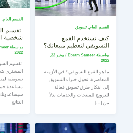
,
القسم العام
ب
,
القسم العام
تسويق
تقسيم الس
شخصية ا
كيف تستخدم القمع
التسويقي لتعظيم مبيعاتك؟
بواسطة
meer
2022
بواسطة
Ebram Sameer
/
يونيو 22,
2022
تقسيم السو
المشتري يت
ما هو القمع التسويقي؟ في الأزمنة
تسويقية لمن
المعاصرة، تحول خبراء التسويق
مساعدة خبرا
إلى ابتكار طرق تسويق فعالة
سيساعدونك 
للترويج للمنتجات والخدمات بدلاً
النتائج
من […]