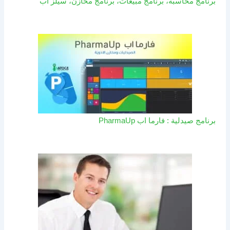
برنامج محاسبة، برنامج مبيعات، برنامج مخازن، سيلز اب
برنامج صيدلية : فارما اب PharmaUp​