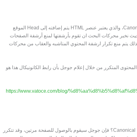
يعود هذا المصطلح إلى عنصر يسمى Canonical Link Element، والذي يعتبر عنصر HTML يتم إضافته إلى Head الموقع
حيث نخبر محركات البحث ان تقوم بأرشفتها لمنع أرشفة الصفحات
ذلك يتم منع تكرار ارشفة المحتوي المتاشبه والعقاب من محركات
محتوى المتكرر من خلال إعلام جوجل بأن رابط الكانونيكال هذا هو
https://www.vatoce.com/blog/%d8%aa%d8%b5%d8%a
ماذا لو لم تحتوي صفحة المقال المذكور أعلاه على Canonical URL؟ فإن جوجل سيقوم بالوصول للصفحة مرتين، وقد تتكرر