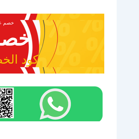
خصم عيد
خصم 0
كود الخصم 0