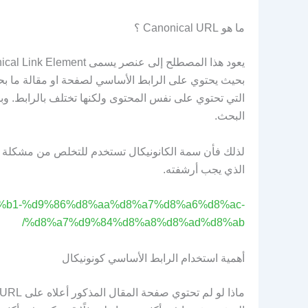
ما هو Canonical URL ؟
بحيث يحتوي على الرابط الأساسي لصفحة او مقالة ما ب
التي تحتوي على نفس المحتوى ولكنها تختلف بالرابط. وب
البحث.
لذلك فأن سمة الكانونيكال تستخدم للتخلص من مشكلة ال
الذي يجب أرشفته.
f%d8%b1-%d9%86%d8%aa%d8%a7%d8%a6%d8%ac-
%d8%a7%d9%84%d8%a8%d8%ad%d8%ab/
أهمية استخدام الرابط الأساسي كونونيكال