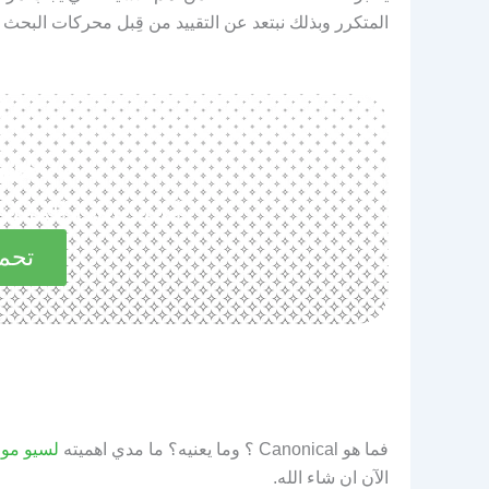
المتكرر وبذلك نبتعد عن التقييد من قِبل محركات البحث 
حم
استكشف المميزات 
تحمي
فما هو Canonical ؟ وما يعنيه؟ ما مدي اهميته
لسيو موق
الآن ان شاء الله.