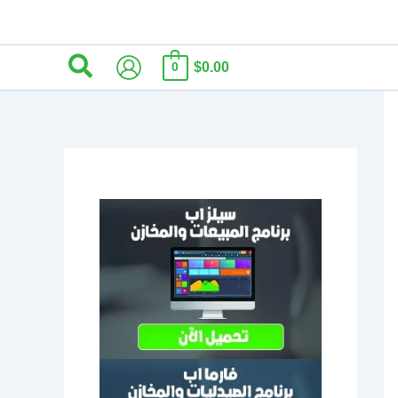
البحث
$0.00
0