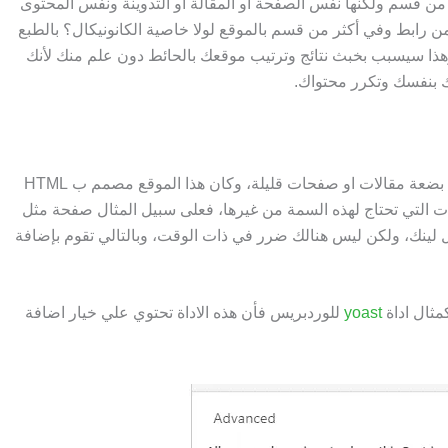
 من قسم ولكنها نفس الصفحة او المقالة او التدوينة ونفس المحتوى
 رابط وفي أكثر من قسم بالموقع لولا خاصية الكانونيكال؟ بالطبع
 سيسبب بخبث نتائج وترتيب موقعك بالحائط دون علم منك لأنك
بنفسك وتكرر محتواك.
إن كنت صاحب موقع مبتدئ او صغير، بحيث يحتوي على بضعة مقالات او صفحات قليلة، وكان هذا الموقع مصمم ب HTML
ت التي تحتاج لهذه السمة من غيرها، فعلى سبيل المثال صفحة مثل
ل لينك، ولكن ليس هنالك ضرر في ذات الوقت، وبالتالي تقوم بإضافة
مثال اداة
yoast
للوردبريس فأن هذه الاداة تحتوي علي خيار اضافة