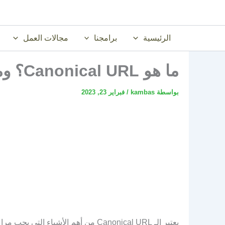
خطي
لى
لمحتوى
الرئيسية
برامجنا
مجالات العمل
ما هو Canonical URL؟ وما مدي اهميته للسيو ؟
بواسطة
kambas
/
فبراير 23, 2023
يعتبر الـ Canonical URL من أهم الأش