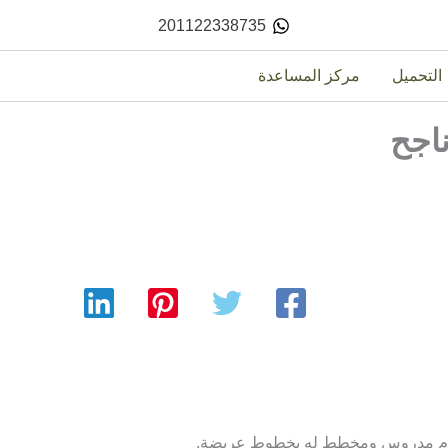
201122338735
التحميل
مركز المساعدة
اجح
 نظام مدروس ومخطط له بخطوط عريضة.