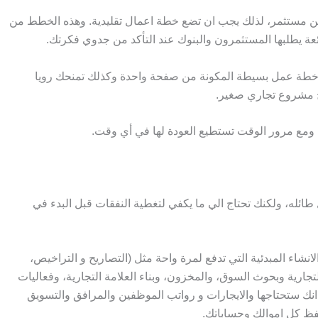
مستثمر، لذلك يجب ان تضع خطة اعمال تقليدية. وهذه الخطط من
ة يطلبها المستثمرون والبنوك عند التأكد من جدوي فكرتك.
تباع خطة عمل بسيطة المكونة من صفحة واحدة وكذلك تمنحك رويا
ح مشروع تجاري صغير.
ومع مرور الوقت تستطيع العودة لها في أي وقت.
طائله، ولكنك تحتاج الي ما يكفي لتغطية النفقات قبل البدء في
انشاء المبدئية التي تدفع لمرة واحة مثل (التصاريح و التراخيص،
لتجارية وبحوث السوق، والمخزون، وبناء العلامة التجارية، وفعاليات
ر انك ستحتاجها والايجارات و رواتب الموظفين والمرافق والتسويق
ظ كل اموالك وحساباتك.