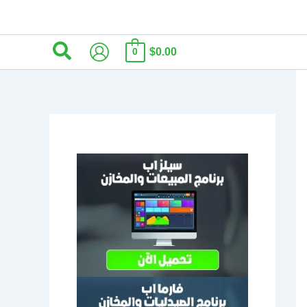
البحث
$0.00
0