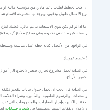
ان كنت تخطط لطلب دعم مادي من مؤسسة مالية او من 
نوع الاعمال طويل ودقيق، ويوجد بها مجموعة اقسام شائع
اما اذا لو لم تكن تنوي الاستعانة بدعم مالي، فعليك ا
واضحة عن ما تتمني تحقيقه وهي توضح ملامح كيفية فت
في الواقع، من الأفضل كتابة خطة عمل مناسبة وبسيطة 
3-خطط تمويلك
في البداية لعمل مشروع تجاري صغير لا تحتاج الي أموال 
تحقيق الأرباح.
في البداية كان يجب ان تعمل جدول بيانات لتقدير تكلفة ال
والمعدات، والرسوم القانونية، والتأمين، وشراء العلامة ا
الافتتاح الكبير، وإيجار العقارات، والمصروفات التي تقد
والاعلان ونفقات السفر وتصنيفها في
شجرة حسابات
لحف