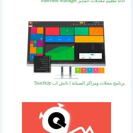
اداة تنظيم مقابلات المدير Interview Manager
برنامج محلات ومراكز الصيانة | تاتش اب TouchUp