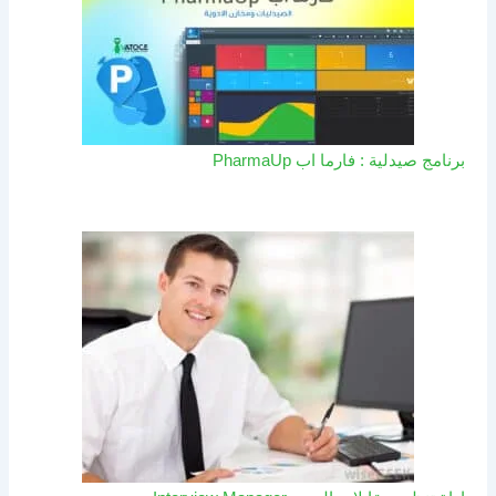
برنامج صيدلية : فارما اب PharmaUp​