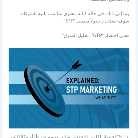
وما إلى ذلك. في حالة كتابة محتوى مناسب للبيع للشركات
سوف نستخدم جدولاً يسمى “STP”.
معنى اختصار “STP” “تحليل السوق”
“S” اختصار لكلمة “التجزئة”، والتي تقسم نشاطًا أو مكانًا إلى