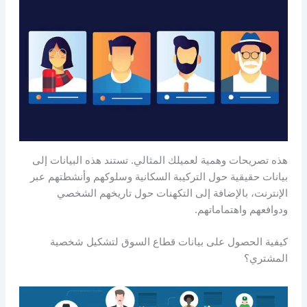
هذه تصريحات وهمية لعميلك المثالي. تستند هذه البيانات إلى
بيانات حقيقية حول التركيبة السكانية وسلوكهم وأنشطتهم عبر
الإنترنت، بالإضافة إلى التكهنات حول تاريخهم الشخصي
ودوافعهم واهتماماتهم.
كيفية الحصول على بيانات قطاع السوق لتشكيل شخصية
المشتري؟