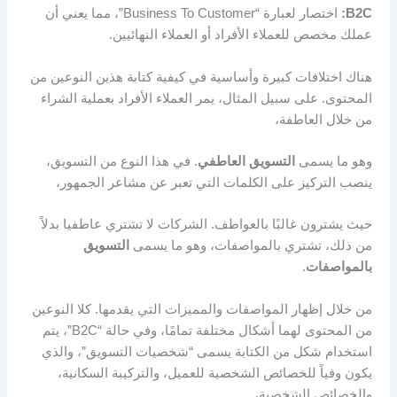
B2C:
اختصار لعبارة “Business To Customer”، مما يعني أن
عملك مخصص للعملاء الأفراد أو العملاء النهائيين.
هناك اختلافات كبيرة وأساسية في كيفية كتابة هذين النوعين من
المحتوى. على سبيل المثال، يمر العملاء الأفراد بعملية الشراء
من خلال العاطفة،
وهو ما يسمى
التسويق العاطفي
. في هذا النوع من التسويق،
ينصب التركيز على الكلمات التي تعبر عن مشاعر الجمهور،
حيث يشترون غالبًا بالعواطف. الشركات لا تشتري عاطفيا بدلاً
من ذلك، تشتري بالمواصفات، وهو ما يسمى
التسويق
بالمواصفات
.
من خلال إظهار المواصفات والمميزات التي يقدمها. كلا النوعين
من المحتوى لهما أشكال مختلفة تمامًا، وفي حالة “B2C”، يتم
استخدام شكل من الكتابة يسمى “شخصيات التسويق”، والذي
يكون وفياً للخصائص الشخصية للعميل، والتركيبة السكانية،
والخصائص الشخصية،