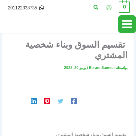
خطي
البحث
0
201122338735
لى
لمحتوى
تقسيم السوق وبناء شخصية
المشتري
بواسطة
Ebram Sameer
/
يونيو 20, 2022
تقسيم السوق وبناء شخصية المشتري