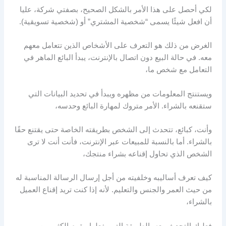
لكي أحصل على هذا الأمر بالشكل الصحيح، بصفتي شركة، عليا
أن افعل شيئًا يسمى “شخصية المشتري” أو (شخصية تسويقية).
الغرض من ذلك هو التعرف على الأشخاص الذين تتعامل معهم
معه. في حالة البيع دون اتصال بالإنترنت، يبدأ البائع الماهر في
التعامل مع شخص ما،
ويستنتج المعلومات من مظهره ويبدأ في تحديد البيانات التي
ستقنعه بالشراء. الأمر متروك لمهارة البائع وحدسه،
وأنت، كبائع، تتحدث إلى الشخص بطريقته الخاصة حتى يقتنع حقًا
بالشراء. أما بالنسبة للمبيعات عبر الإنترنت، فأنت أنت لا ترى
الشخص الذي تحاول إقناعه بشراء منتجك،
كيف تعرف أساليبه وخلفيته من أجل إرسال الرسالة المناسبة له
من حيث العمر والجنس والتعليم. لأنه إذا كنت تريد إقناع العميل
بالشراء،
فعليك التحدث معه بالطريقة التي يفعلها. يقوم الكثير من