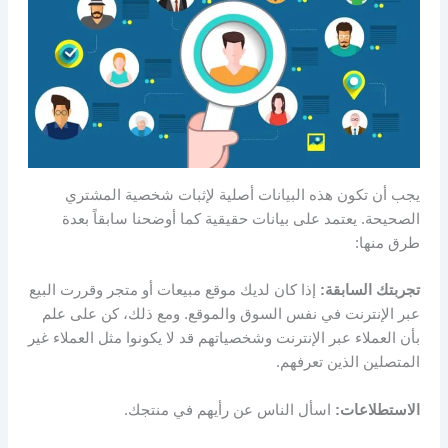
يجب أن تكون هذه البيانات أصلية لإثبات شخصية المشتري
الصحيحة. يعتمد على بيانات حقيقية كما أوضحنا سابقاً بعدة
طرق منها:
تجربتك السابقة:
إذا كان لديك موقع مبيعات أو متجر وقررت البيع
عبر الإنترنت في نفس السوق والموقع. ومع ذلك، كن على علم
بأن العملاء عبر الإنترنت وشخصياتهم قد لا يكونوا مثل العملاء غير
المتصلين الذين تعرفهم.
الاستطلاعات:
اسأل الناس عن رأيهم في منتجك.