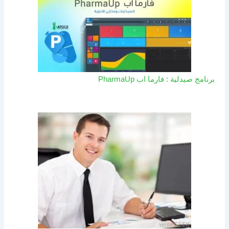
برنامج صيدلية : فارما اب PharmaUp​