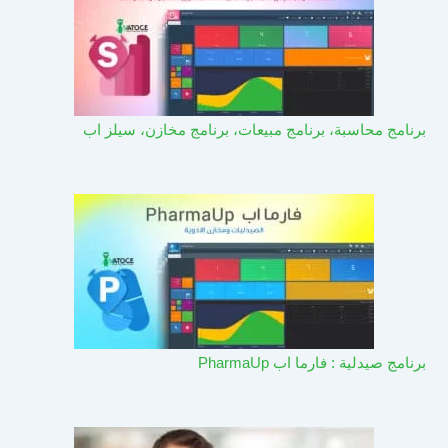
برنامج محاسبة، برنامج مبيعات، برنامج مخازن، سيلز اب
برنامج صيدلية : فارما اب PharmaUp​