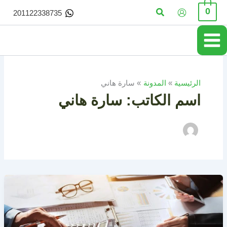
خطي
البحث
0
201122338735
لى
لمحتوى
الرئيسية
المدونة
سارة هاني
اسم الكاتب: سارة هاني