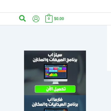
البحث
$0.00
0