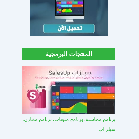
المنتجات البرمجية
برنامج محاسبة، برنامج مبيعات، برنامج مخازن،
سيلز اب