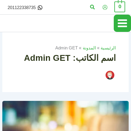
خطي
البحث
0
201122338735
لى
لمحتوى
الرئيسية
المدونة
Admin GET
اسم الكاتب: Admin GET