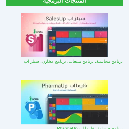
المنتجات البرمجية
برنامج محاسبة، برنامج مبيعات، برنامج مخازن، سيلز اب
برنامج صيدلية : فارما اب PharmaUp​