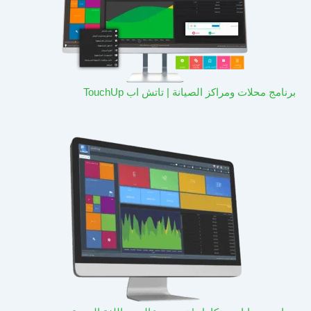
برنامج محلات ومراكز الصيانة | تاتش اب TouchUp