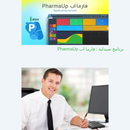
برنامج صيدلية : فارما اب PharmaUp​