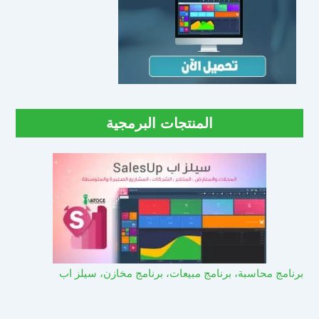
المنتجات البرمجية
برنامج محاسبة، برنامج مبيعات، برنامج مخازن، سيلز اب