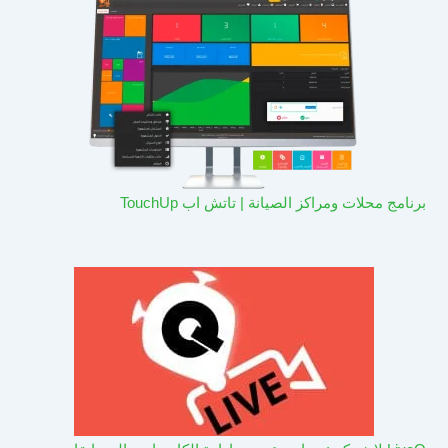
برنامج محلات ومراكز الصيانة | تاتش اب TouchUp