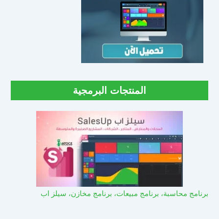
المنتجات البرمجية
برنامج محاسبة، برنامج مبيعات، برنامج مخازن، سيلز اب