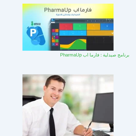
برنامج صيدلية : فارما اب PharmaUp​