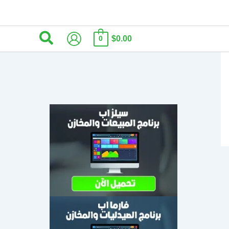
البحث
$0.00
0