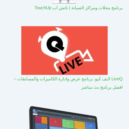
برنامج محلات ومراكز الصيانة | تاتش اب TouchUp
LiveQ لايف كيو: برنامج عرض وادارة الكاميرات والمسابقات –
افضل برنامج بث مباشر